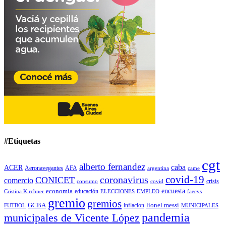
#Etiquetas
cgt
alberto fernandez
caba
ACER
Aeronavegantes
AFA
argentina
came
covid-19
coronavirus
CONICET
comercio
covid
crisis
consumo
encuesta
economia
educación
Cristina Kirchner
ELECCIONES
EMPLEO
faecys
gremio
gremios
GCBA
lionel messi
inflacion
FUTBOL
MUNICIPALES
pandemia
municipales de Vicente López