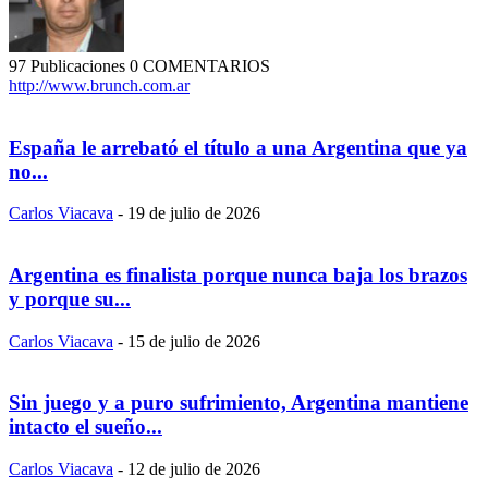
97 Publicaciones
0 COMENTARIOS
http://www.brunch.com.ar
España le arrebató el título a una Argentina que ya
no...
Carlos Viacava
-
19 de julio de 2026
Argentina es finalista porque nunca baja los brazos
y porque su...
Carlos Viacava
-
15 de julio de 2026
Sin juego y a puro sufrimiento, Argentina mantiene
intacto el sueño...
Carlos Viacava
-
12 de julio de 2026