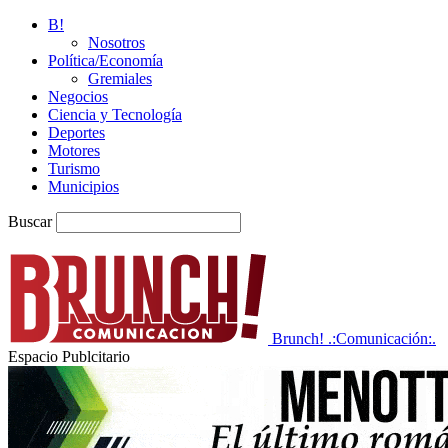
B!
Nosotros
Política/Economía
Gremiales
Negocios
Ciencia y Tecnología
Deportes
Motores
Turismo
Municipios
Buscar
Brunch! .:Comunicación:.
Espacio Publcitario