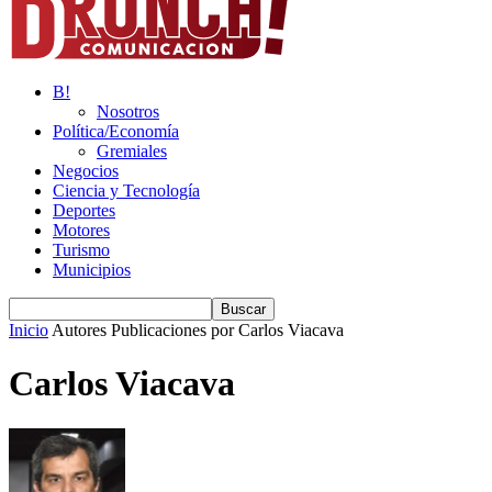
B!
Nosotros
Política/Economía
Gremiales
Negocios
Ciencia y Tecnología
Deportes
Motores
Turismo
Municipios
Inicio
Autores
Publicaciones por Carlos Viacava
Carlos Viacava