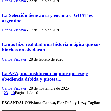
Carlos Viacava
-
22 de junio de 2026
La Selección tiene aura y encima el GOAT es
argentino
Carlos Viacava
-
17 de junio de 2026
Lanús hizo realidad una historia mágica que sus
hinchas no olvidarán...
Carlos Viacava
-
28 de febrero de 2026
La AFA, una institución impune que exige
obediencia debida y pisotea...
Carlos Viacava
-
28 de noviembre de 2025
1
2
3
...
10
Página 1 de 10
ESCÁNDALO Viviana Canosa, Flor Peña y Lizzy Tagliani