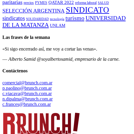
paritarias
QATAR 2022
precios
PYMES
reforma laboral
SALUD
SINDICATO
SELECCIÓN ARGENTINA
turismo
UNIVERSIDAD
sindicatos
SOLIDARIDAD
tecnología
DE LA MATANZA
UNLAM
Las frases de la semana
«Si sigo encerrado así, me voy a cortar las venas».
—
Alberto Samid @soyalbertosamid, empresario de la carne.
Contáctenos
comercial@brunch.com.ar
p.paolino@brunch.com.ar
c.viacava@brunch.com.ar
n.dipalma@brunch.com.ar
c.frances@brunch.com.ar