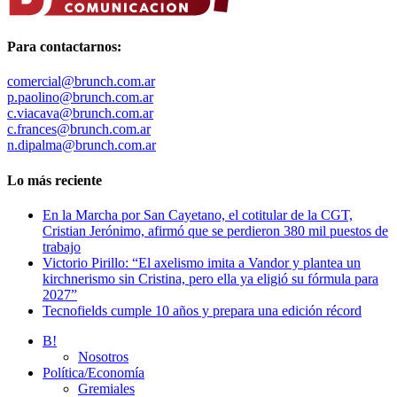
Para contactarnos:
comercial@brunch.com.ar
p.paolino@brunch.com.ar
c.viacava@brunch.com.ar
c.frances@brunch.com.ar
n.dipalma@brunch.com.ar
Lo más reciente
En la Marcha por San Cayetano, el cotitular de la CGT,
Cristian Jerónimo, afirmó que se perdieron 380 mil puestos de
trabajo
Victorio Pirillo: “El axelismo imita a Vandor y plantea un
kirchnerismo sin Cristina, pero ella ya eligió su fórmula para
2027”
Tecnofields cumple 10 años y prepara una edición récord
B!
Nosotros
Política/Economía
Gremiales