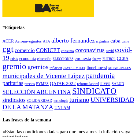
#Etiquetas
alberto fernandez
caba
ACER
Aeronavegantes
AFA
argentina
came
cgt
covid-
coronavirus
CONICET
comercio
covid
consumo
19
encuesta
economia
GCBA
crisis
educación
ELECCIONES
faecys
FUTBOL
gremio
gremios
lionel messi
inflacion
JAVIER MILEI
MUNICIPALES
pandemia
municipales de Vicente López
paritarias
QATAR 2022
precios
PYMES
reforma laboral
SALUD
RIVER
SINDICATO
SELECCIÓN ARGENTINA
turismo
UNIVERSIDAD
sindicatos
SOLIDARIDAD
tecnología
DE LA MATANZA
UNLAM
Las frases de la semana
«Están las condiciones dadas para que mes a mes la inflación vaya