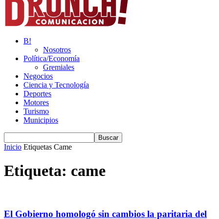
B!
Nosotros
Política/Economía
Gremiales
Negocios
Ciencia y Tecnología
Deportes
Motores
Turismo
Municipios
Inicio
Etiquetas
Came
Etiqueta: came
El Gobierno homologó sin cambios la paritaria del