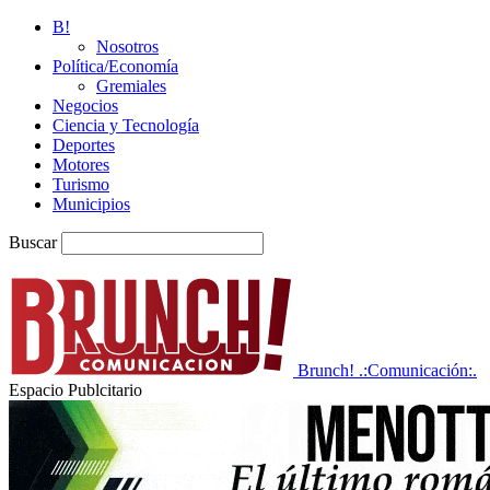
B!
Nosotros
Política/Economía
Gremiales
Negocios
Ciencia y Tecnología
Deportes
Motores
Turismo
Municipios
Buscar
Brunch! .:Comunicación:.
Espacio Publcitario