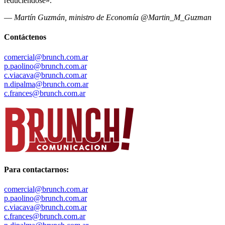
reduciéndose».
—
Martín Guzmán, ministro de Economía @Martin_M_Guzman
Contáctenos
comercial@brunch.com.ar
p.paolino@brunch.com.ar
c.viacava@brunch.com.ar
n.dipalma@brunch.com.ar
c.frances@brunch.com.ar
Para contactarnos:
comercial@brunch.com.ar
p.paolino@brunch.com.ar
c.viacava@brunch.com.ar
c.frances@brunch.com.ar