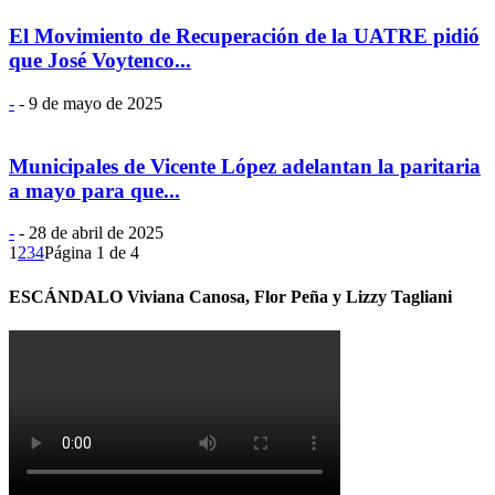
El Movimiento de Recuperación de la UATRE pidió
que José Voytenco...
-
-
9 de mayo de 2025
Municipales de Vicente López adelantan la paritaria
a mayo para que...
-
-
28 de abril de 2025
1
2
3
4
Página 1 de 4
ESCÁNDALO Viviana Canosa, Flor Peña y Lizzy Tagliani