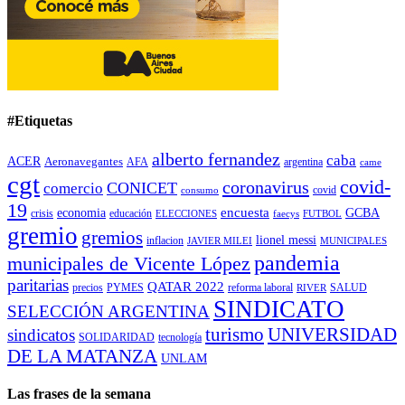
#Etiquetas
alberto fernandez
caba
ACER
Aeronavegantes
AFA
argentina
came
cgt
covid-
coronavirus
CONICET
comercio
covid
consumo
19
encuesta
economia
GCBA
crisis
educación
ELECCIONES
faecys
FUTBOL
gremio
gremios
lionel messi
inflacion
JAVIER MILEI
MUNICIPALES
pandemia
municipales de Vicente López
paritarias
QATAR 2022
precios
PYMES
reforma laboral
SALUD
RIVER
SINDICATO
SELECCIÓN ARGENTINA
turismo
UNIVERSIDAD
sindicatos
SOLIDARIDAD
tecnología
DE LA MATANZA
UNLAM
Las frases de la semana