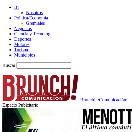
B!
Nosotros
Política/Economía
Gremiales
Negocios
Ciencia y Tecnología
Deportes
Motores
Turismo
Municipios
Buscar
Brunch! .:Comunicación:.
Espacio Publcitario