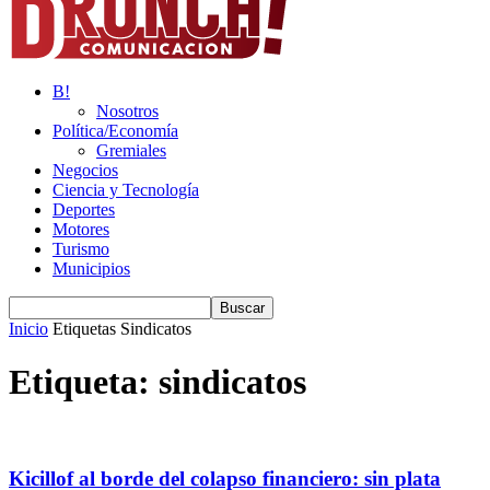
B!
Nosotros
Política/Economía
Gremiales
Negocios
Ciencia y Tecnología
Deportes
Motores
Turismo
Municipios
Inicio
Etiquetas
Sindicatos
Etiqueta: sindicatos
Kicillof al borde del colapso financiero: sin plata