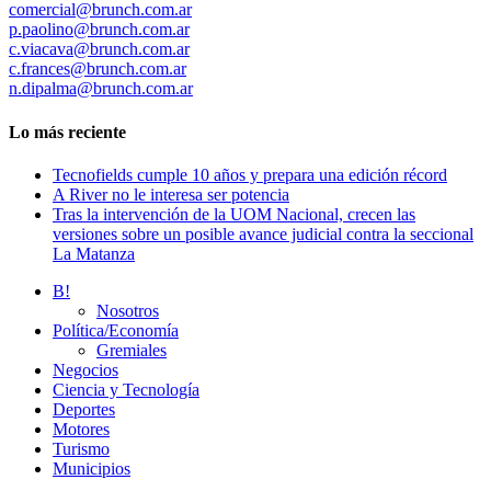
comercial@brunch.com.ar
p.paolino@brunch.com.ar
c.viacava@brunch.com.ar
c.frances@brunch.com.ar
n.dipalma@brunch.com.ar
Lo más reciente
Tecnofields cumple 10 años y prepara una edición récord
A River no le interesa ser potencia
Tras la intervención de la UOM Nacional, crecen las
versiones sobre un posible avance judicial contra la seccional
La Matanza
B!
Nosotros
Política/Economía
Gremiales
Negocios
Ciencia y Tecnología
Deportes
Motores
Turismo
Municipios