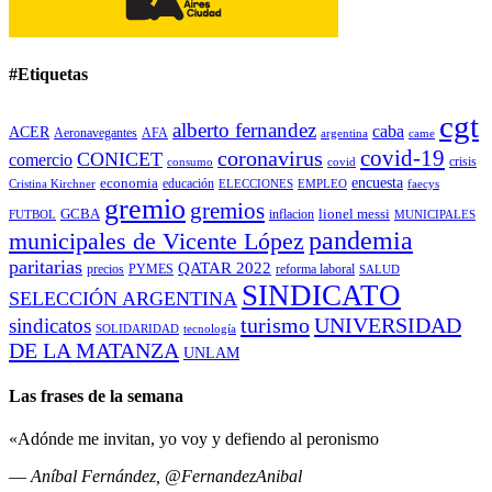
#Etiquetas
cgt
alberto fernandez
caba
ACER
Aeronavegantes
AFA
argentina
came
covid-19
coronavirus
CONICET
comercio
covid
crisis
consumo
encuesta
economia
educación
Cristina Kirchner
ELECCIONES
EMPLEO
faecys
gremio
gremios
GCBA
lionel messi
inflacion
FUTBOL
MUNICIPALES
pandemia
municipales de Vicente López
paritarias
QATAR 2022
precios
PYMES
reforma laboral
SALUD
SINDICATO
SELECCIÓN ARGENTINA
turismo
UNIVERSIDAD
sindicatos
SOLIDARIDAD
tecnología
DE LA MATANZA
UNLAM
Las frases de la semana
«Adónde me invitan, yo voy y defiendo al peronismo
—
Aníbal Fernández, @FernandezAnibal