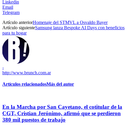
Linkedin
Email
Telegram
Artículo anterior
Homenaje del STMVL a Osvaldo Bayer
Artículo siguiente
Samsung lanza Bespoke AI Days con beneficios
para tu hogar
-
http://www.brunch.com.ar
Artículos relacionados
Más del autor
En la Marcha por San Cayetano, el cotitular de la
CGT, Cristian Jerónimo, afirmó que se perdieron
380 mil puestos de trabajo