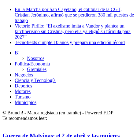
En la Marcha por San Cayetano, el cotitular de la CGT,
Cristian Jerónimo, afirmó que se perdieron 380 mil puestos de
trabajo
Victorio Pirillo: “El axelismo imita a Vandor y plantea un
kirchnerismo sin Cristina, pero ella ya eligió su fórmula para
2027”
Tecnofields cumple 10 años y prepara una edición récord
B!
Nosotros
Política/Economía
Gremiales
Negocios
Ciencia y Tecnología
Deportes
Motores
Turismo
Municipios
© Brunch! - Marca registada (en trámite) - Powered F.DP
Te recomendamos leer:
Guerra de Malvinas: el 2 de abril y las mujeres