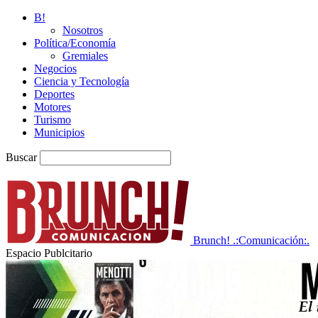
B!
Nosotros
Política/Economía
Gremiales
Negocios
Ciencia y Tecnología
Deportes
Motores
Turismo
Municipios
Buscar
Brunch! .:Comunicación:.
Espacio Publcitario