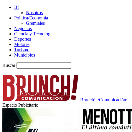
B!
Nosotros
Política/Economía
Gremiales
Negocios
Ciencia y Tecnología
Deportes
Motores
Turismo
Municipios
Buscar
Brunch! .:Comunicación:.
Espacio Publcitario