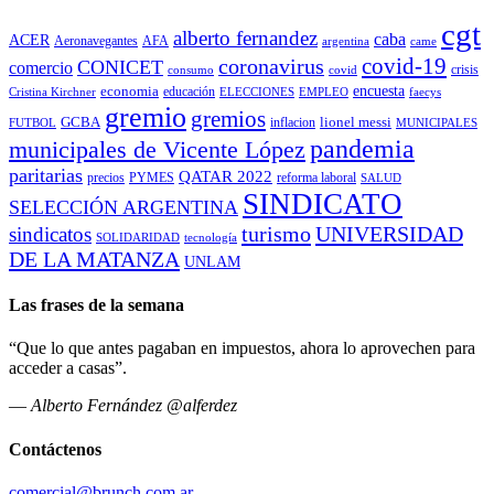
cgt
alberto fernandez
caba
ACER
Aeronavegantes
AFA
argentina
came
covid-19
coronavirus
CONICET
comercio
covid
crisis
consumo
encuesta
economia
educación
Cristina Kirchner
ELECCIONES
EMPLEO
faecys
gremio
gremios
GCBA
lionel messi
inflacion
FUTBOL
MUNICIPALES
pandemia
municipales de Vicente López
paritarias
QATAR 2022
precios
PYMES
reforma laboral
SALUD
SINDICATO
SELECCIÓN ARGENTINA
turismo
UNIVERSIDAD
sindicatos
SOLIDARIDAD
tecnología
DE LA MATANZA
UNLAM
Las frases de la semana
“Que lo que antes pagaban en impuestos, ahora lo aprovechen para
acceder a casas”.
—
Alberto Fernández @alferdez
Contáctenos
comercial@brunch.com.ar