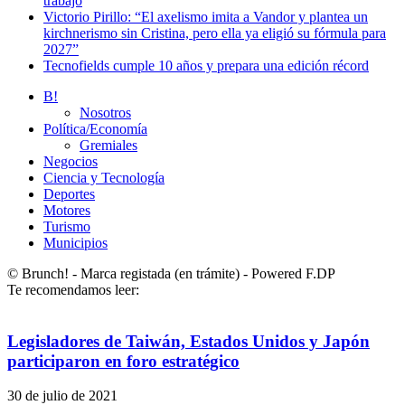
trabajo
Victorio Pirillo: “El axelismo imita a Vandor y plantea un
kirchnerismo sin Cristina, pero ella ya eligió su fórmula para
2027”
Tecnofields cumple 10 años y prepara una edición récord
B!
Nosotros
Política/Economía
Gremiales
Negocios
Ciencia y Tecnología
Deportes
Motores
Turismo
Municipios
© Brunch! - Marca registada (en trámite) - Powered F.DP
Te recomendamos leer:
Legisladores de Taiwán, Estados Unidos y Japón
participaron en foro estratégico
30 de julio de 2021