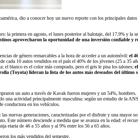
noamérica, dio a conocer hoy un nuevo reporte con los principales dato
es: la primera en agosto, el lunes posterior al balotaje, del 17,9% y l
ntinos aprovecharon la oportunidad de una inversión confiable y re
rencias de género remarcables a la hora de acceder a un automóvil:
el 4
8 de cada 10 autos vendidos en el país el 40% de los jóvenes (25 a 35 añ
; el blanco es el color más comprado, pero el gris le pisa los talones;
e
rolla (Toyota) lideran la lista de los autos más deseados del último 
mpraron un auto a través de Kavak fueron mujeres y un 54%, hombres. Es
o una actividad principalmente masculina: según un estudio de la ANSV,
de conductora en los vehículos.
as nuevas generaciones, caracterizadas por el disfrute y una mayor sof
auto. Este número desciende a medida que se avanza en la edad: el recu
nja etaria de 46 a 55 años y al 9% entre los 56 a 65 años.
ueron los más vendidos del semestre.