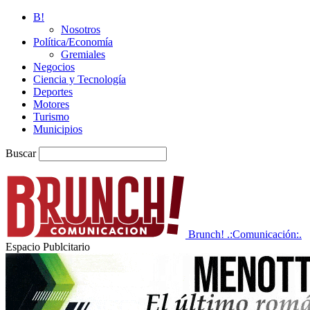
B!
Nosotros
Política/Economía
Gremiales
Negocios
Ciencia y Tecnología
Deportes
Motores
Turismo
Municipios
Buscar
Brunch! .:Comunicación:.
Espacio Publcitario