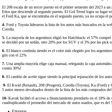
El 208 escala de un tercer puesto en el primer semestre del 2023 a un 
Etios que desciende al segundo puesto. El Gol Trend logra su lugar en
el Ford Ka, que se encontraba en el segundo puesto, ya no ocupa el 
4-
Ford y Toyota lideraron la lista de los autos más buscados en la web
Corolla.
5-
La mayoría de los argentinos eligió los Hatchback: el 57% compró
se decidió por un sedán, otro 20% por los SUV y el 3% por las pick 
6-
El blanco continúa siendo es el color más elegido por los argentino
gris con el 22%
7-
Una amplia mayoría elige caja manual, relegando la caja automáti
contra 30%!
8-
El cambio de aceite sigue siendo la principal reparación de los a
9-
El Kwid (Renault), 208 (Peugeot), Corolla (Toyota), Ka (Ford) y
5 autos menos devaluados dentro de la lista de los más comprados del
10-
Kavak facilitó el acceso a financiamiento prendario en el 18% de 
cuadruplicando el promedio del mercado de autos usados, que es del
Etiquetas