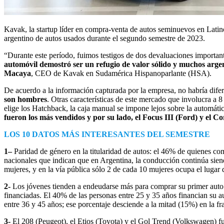
Kavak, la startup líder en compra-venta de autos seminuevos en Lati
argentino de autos usados durante el segundo semestre de 2023.
“Durante este período, fuimos testigos de dos devaluaciones important
automóvil demostró ser un refugio de valor sólido y muchos arge
Macaya
, CEO de Kavak en Sudamérica Hispanoparlante (HSA).
De acuerdo a la información capturada por la empresa, no habría dife
son hombres
. Otras características de este mercado que involucra a 
elige los Hatchback, la caja manual se impone lejos sobre la automática
fueron los más vendidos y por su lado, el Focus III (Ford) y el Co
LOS 10 DATOS MÁS INTERESANTES DEL SEMESTRE
1–
Paridad de género en la titularidad de autos: el 46% de quienes co
nacionales que indican que en Argentina, la conducción continúa siend
mujeres, y en la vía pública sólo 2 de cada 10 mujeres ocupa el lugar 
2-
Los jóvenes tienden a endeudarse más para comprar su primer auto: l
financiadas. El 40% de las personas entre 25 y 35 años financian su 
entre 36 y 45 años; ese porcentaje desciende a la mitad (15%) en la fra
3-
El 208 (Peugeot), el Etios (Toyota) y el Gol Trend (Volkswagen) f