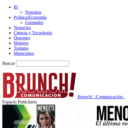
B!
Nosotros
Política/Economía
Gremiales
Negocios
Ciencia y Tecnología
Deportes
Motores
Turismo
Municipios
Buscar
Brunch! .:Comunicación:.
Espacio Publcitario