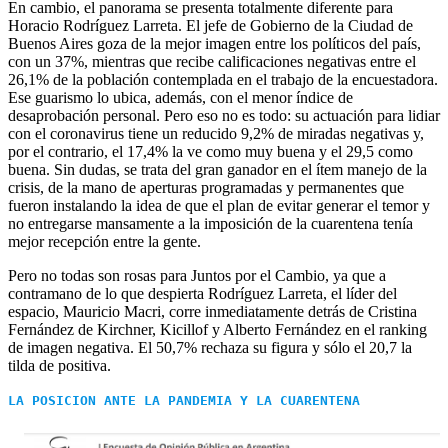
En cambio, el panorama se presenta totalmente diferente para
Horacio Rodríguez Larreta. El jefe de Gobierno de la Ciudad de
Buenos Aires goza de la mejor imagen entre los políticos del país,
con un 37%, mientras que recibe calificaciones negativas entre el
26,1% de la población contemplada en el trabajo de la encuestadora.
Ese guarismo lo ubica, además, con el menor índice de
desaprobación personal. Pero eso no es todo: su actuación para lidiar
con el coronavirus tiene un reducido 9,2% de miradas negativas y,
por el contrario, el 17,4% la ve como muy buena y el 29,5 como
buena. Sin dudas, se trata del gran ganador en el ítem manejo de la
crisis, de la mano de aperturas programadas y permanentes que
fueron instalando la idea de que el plan de evitar generar el temor y
no entregarse mansamente a la imposición de la cuarentena tenía
mejor recepción entre la gente.
Pero no todas son rosas para Juntos por el Cambio, ya que a
contramano de lo que despierta Rodríguez Larreta, el líder del
espacio, Mauricio Macri, corre inmediatamente detrás de Cristina
Fernández de Kirchner, Kicillof y Alberto Fernández en el ranking
de imagen negativa. El 50,7% rechaza su figura y sólo el 20,7 la
tilda de positiva.
LA POSICION ANTE LA PANDEMIA Y LA CUARENTENA