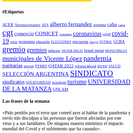
#Etiquetas
alberto fernandez
caba
ACER
Aeronavegantes
AFA
argentina
came
cgt
covid-
coronavirus
CONICET
comercio
covid
consumo
19
encuesta
economia
GCBA
crisis
educación
ELECCIONES
faecys
FUTBOL
gremio
gremios
lionel messi
inflacion
JAVIER MILEI
MUNICIPALES
pandemia
municipales de Vicente López
paritarias
QATAR 2022
precios
PYMES
reforma laboral
SALUD
RIVER
SINDICATO
SELECCIÓN ARGENTINA
turismo
UNIVERSIDAD
sindicatos
SOLIDARIDAD
tecnología
DE LA MATANZA
UNLAM
Las frases de la semana
«Pido perdón por el error que cometí ayer al hablar de la pandemia y
envío mis disculpas a las personas que fueron afectadas por este
virus y a sus familiares. De ninguna manera minimizo el impacto
mundial del Covid y el sufrimiento que ha causado».