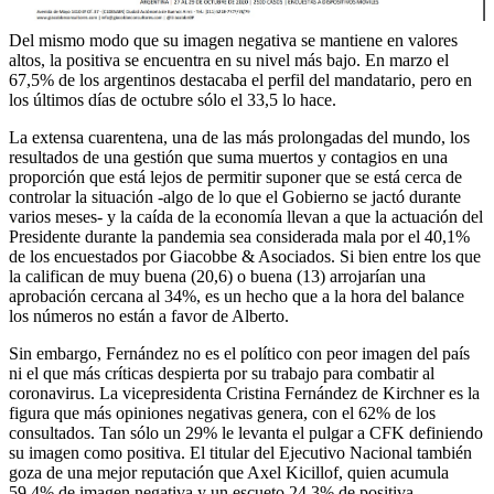
Del mismo modo que su imagen negativa se mantiene en valores
altos, la positiva se encuentra en su nivel más bajo. En marzo el
67,5% de los argentinos destacaba el perfil del mandatario, pero en
los últimos días de octubre sólo el 33,5 lo hace.
La extensa cuarentena, una de las más prolongadas del mundo, los
resultados de una gestión que suma muertos y contagios en una
proporción que está lejos de permitir suponer que se está cerca de
controlar la situación -algo de lo que el Gobierno se jactó durante
varios meses- y la caída de la economía llevan a que la actuación del
Presidente durante la pandemia sea considerada mala por el 40,1%
de los encuestados por Giacobbe & Asociados. Si bien entre los que
la califican de muy buena (20,6) o buena (13) arrojarían una
aprobación cercana al 34%, es un hecho que a la hora del balance
los números no están a favor de Alberto.
Sin embargo, Fernández no es el político con peor imagen del país
ni el que más críticas despierta por su trabajo para combatir al
coronavirus. La vicepresidenta Cristina Fernández de Kirchner es la
figura que más opiniones negativas genera, con el 62% de los
consultados. Tan sólo un 29% le levanta el pulgar a CFK definiendo
su imagen como positiva. El titular del Ejecutivo Nacional también
goza de una mejor reputación que Axel Kicillof, quien acumula
59,4% de imagen negativa y un escueto 24,3% de positiva.