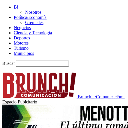
B!
Nosotros
Política/Economía
Gremiales
Negocios
Ciencia y Tecnología
Deportes
Motores
Turismo
Municipios
Buscar
Brunch! .:Comunicación:.
Espacio Publcitario