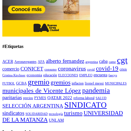
#Etiquetas
cgt
alberto fernandez
caba
ACER
Aeronavegantes
AFA
argentina
came
covid-19
coronavirus
CONICET
comercio
covid
crisis
consumo
encuesta
economia
educación
Cristina Kirchner
ELECCIONES
EMPLEO
faecys
gremio
gremios
GCBA
lionel messi
inflacion
FUTBOL
MUNICIPALES
pandemia
municipales de Vicente López
paritarias
QATAR 2022
precios
PYMES
reforma laboral
SALUD
SINDICATO
SELECCIÓN ARGENTINA
turismo
UNIVERSIDAD
sindicatos
SOLIDARIDAD
tecnología
DE LA MATANZA
UNLAM