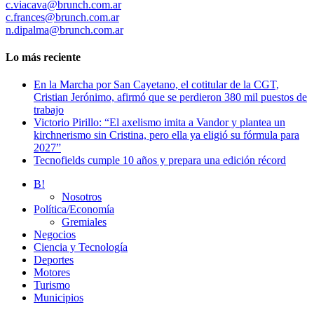
c.viacava@brunch.com.ar
c.frances@brunch.com.ar
n.dipalma@brunch.com.ar
Lo más reciente
En la Marcha por San Cayetano, el cotitular de la CGT,
Cristian Jerónimo, afirmó que se perdieron 380 mil puestos de
trabajo
Victorio Pirillo: “El axelismo imita a Vandor y plantea un
kirchnerismo sin Cristina, pero ella ya eligió su fórmula para
2027”
Tecnofields cumple 10 años y prepara una edición récord
B!
Nosotros
Política/Economía
Gremiales
Negocios
Ciencia y Tecnología
Deportes
Motores
Turismo
Municipios