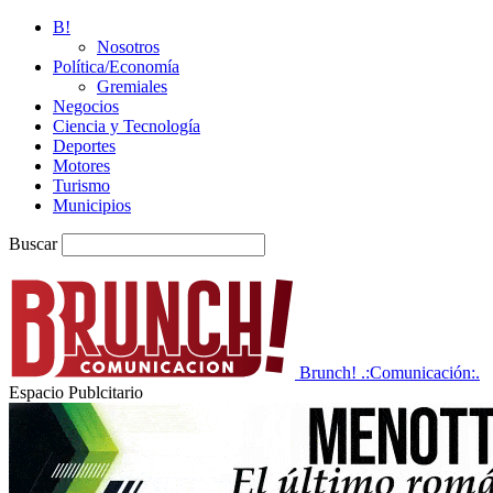
B!
Nosotros
Política/Economía
Gremiales
Negocios
Ciencia y Tecnología
Deportes
Motores
Turismo
Municipios
Buscar
Brunch! .:Comunicación:.
Espacio Publcitario