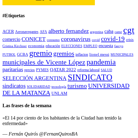
#Etiquetas
cgt
alberto fernandez
caba
ACER
Aeronavegantes
AFA
argentina
came
covid-19
coronavirus
CONICET
comercio
covid
crisis
consumo
encuesta
economia
educación
Cristina Kirchner
ELECCIONES
EMPLEO
faecys
gremio
gremios
GCBA
lionel messi
inflacion
FUTBOL
MUNICIPALES
pandemia
municipales de Vicente López
paritarias
QATAR 2022
precios
PYMES
reforma laboral
SALUD
SINDICATO
SELECCIÓN ARGENTINA
turismo
UNIVERSIDAD
sindicatos
SOLIDARIDAD
tecnología
DE LA MATANZA
UNLAM
Las frases de la semana
«El 14 por ciento de los habitantes de la Ciudad han tenido la
enfermedad»
—
Fernán Quirós @FernanQuirosBA