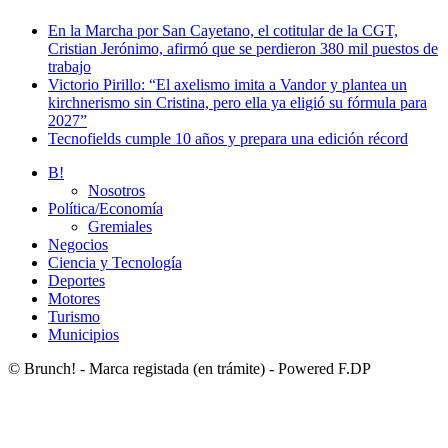
En la Marcha por San Cayetano, el cotitular de la CGT,
Cristian Jerónimo, afirmó que se perdieron 380 mil puestos de
trabajo
Victorio Pirillo: “El axelismo imita a Vandor y plantea un
kirchnerismo sin Cristina, pero ella ya eligió su fórmula para
2027”
Tecnofields cumple 10 años y prepara una edición récord
B!
Nosotros
Política/Economía
Gremiales
Negocios
Ciencia y Tecnología
Deportes
Motores
Turismo
Municipios
© Brunch! - Marca registada (en trámite) - Powered F.DP