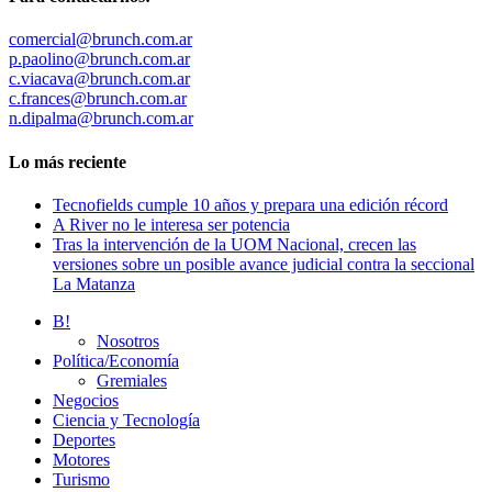
comercial@brunch.com.ar
p.paolino@brunch.com.ar
c.viacava@brunch.com.ar
c.frances@brunch.com.ar
n.dipalma@brunch.com.ar
Lo más reciente
Tecnofields cumple 10 años y prepara una edición récord
A River no le interesa ser potencia
Tras la intervención de la UOM Nacional, crecen las
versiones sobre un posible avance judicial contra la seccional
La Matanza
B!
Nosotros
Política/Economía
Gremiales
Negocios
Ciencia y Tecnología
Deportes
Motores
Turismo