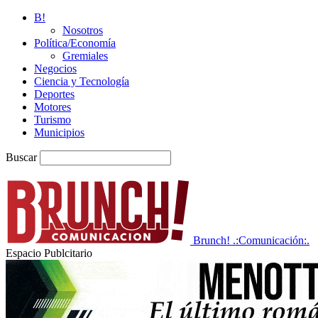
B!
Nosotros
Política/Economía
Gremiales
Negocios
Ciencia y Tecnología
Deportes
Motores
Turismo
Municipios
Buscar
Brunch! .:Comunicación:.
Espacio Publcitario