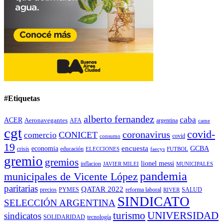
#Etiquetas
alberto fernandez
caba
ACER
Aeronavegantes
AFA
argentina
came
cgt
covid-
coronavirus
CONICET
comercio
covid
consumo
19
encuesta
economia
GCBA
crisis
educación
ELECCIONES
faecys
FUTBOL
gremio
gremios
lionel messi
inflacion
JAVIER MILEI
MUNICIPALES
pandemia
municipales de Vicente López
paritarias
QATAR 2022
precios
PYMES
reforma laboral
SALUD
RIVER
SINDICATO
SELECCIÓN ARGENTINA
turismo
UNIVERSIDAD
sindicatos
SOLIDARIDAD
tecnología