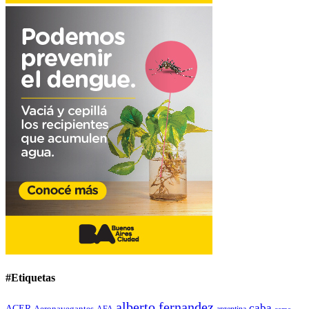
#Etiquetas
alberto fernandez
caba
ACER
Aeronavegantes
AFA
argentina
came