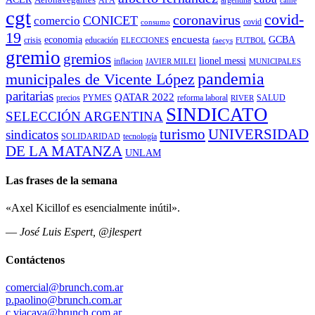
cgt
covid-
coronavirus
CONICET
comercio
covid
consumo
19
encuesta
economia
GCBA
crisis
educación
ELECCIONES
faecys
FUTBOL
gremio
gremios
lionel messi
inflacion
JAVIER MILEI
MUNICIPALES
pandemia
municipales de Vicente López
paritarias
QATAR 2022
precios
PYMES
reforma laboral
SALUD
RIVER
SINDICATO
SELECCIÓN ARGENTINA
turismo
UNIVERSIDAD
sindicatos
SOLIDARIDAD
tecnología
DE LA MATANZA
UNLAM
Las frases de la semana
«Axel Kicillof es esencialmente inútil».
—
José Luis Espert, @jlespert
Contáctenos
comercial@brunch.com.ar
p.paolino@brunch.com.ar
c.viacava@brunch.com.ar