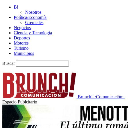
B!
Nosotros
Política/Economía
Gremiales
Negocios
Ciencia y Tecnología
Deportes
Motores
Turismo
Municipios
Buscar
Brunch! .:Comunicación:.
Espacio Publcitario