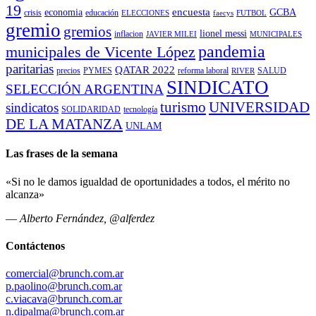
19
encuesta
economia
GCBA
crisis
educación
ELECCIONES
faecys
FUTBOL
gremio
gremios
lionel messi
inflacion
JAVIER MILEI
MUNICIPALES
pandemia
municipales de Vicente López
paritarias
QATAR 2022
precios
PYMES
reforma laboral
SALUD
RIVER
SINDICATO
SELECCIÓN ARGENTINA
turismo
UNIVERSIDAD
sindicatos
SOLIDARIDAD
tecnología
DE LA MATANZA
UNLAM
Las frases de la semana
«Si no le damos igualdad de oportunidades a todos, el mérito no
alcanza»
—
Alberto Fernández, @alferdez
Contáctenos
comercial@brunch.com.ar
p.paolino@brunch.com.ar
c.viacava@brunch.com.ar
n.dipalma@brunch.com.ar