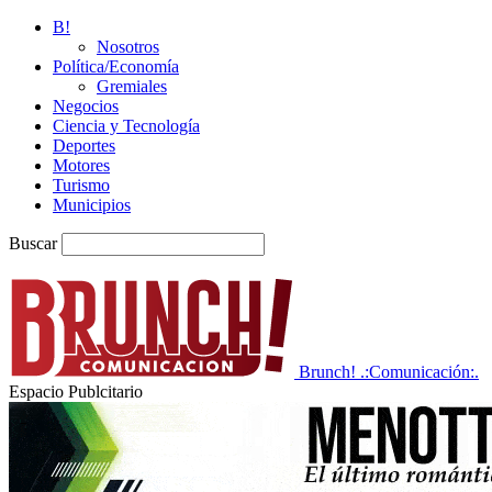
B!
Nosotros
Política/Economía
Gremiales
Negocios
Ciencia y Tecnología
Deportes
Motores
Turismo
Municipios
Buscar
Brunch! .:Comunicación:.
Espacio Publcitario