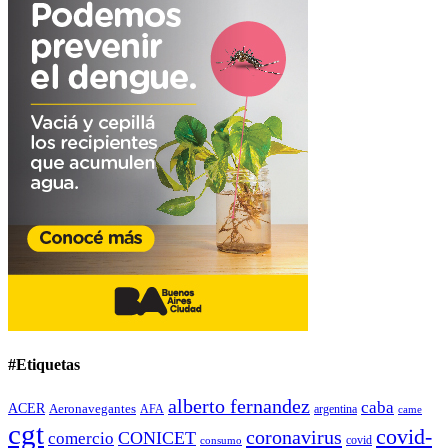
#Etiquetas
alberto fernandez
caba
ACER
Aeronavegantes
AFA
argentina
came
cgt
covid-
coronavirus
CONICET
comercio
covid
consumo