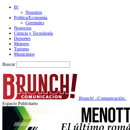
B!
Nosotros
Política/Economía
Gremiales
Negocios
Ciencia y Tecnología
Deportes
Motores
Turismo
Municipios
Buscar
Brunch! .:Comunicación:.
Espacio Publcitario