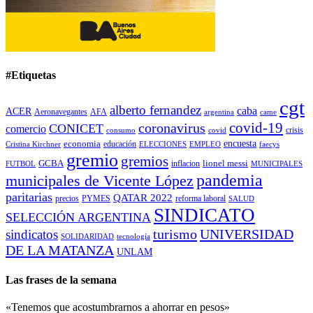
#Etiquetas
cgt
alberto fernandez
caba
ACER
Aeronavegantes
AFA
argentina
came
covid-19
coronavirus
CONICET
comercio
covid
crisis
consumo
encuesta
economia
educación
Cristina Kirchner
ELECCIONES
EMPLEO
faecys
gremio
gremios
GCBA
lionel messi
inflacion
FUTBOL
MUNICIPALES
pandemia
municipales de Vicente López
paritarias
QATAR 2022
precios
PYMES
reforma laboral
SALUD
SINDICATO
SELECCIÓN ARGENTINA
turismo
UNIVERSIDAD
sindicatos
SOLIDARIDAD
tecnología
DE LA MATANZA
UNLAM
Las frases de la semana
«Tenemos que acostumbrarnos a ahorrar en pesos»