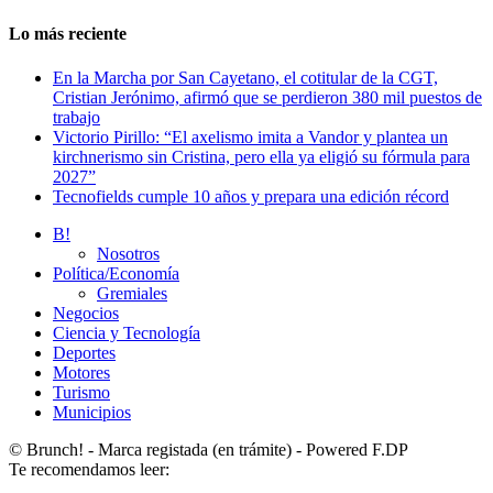
Lo más reciente
En la Marcha por San Cayetano, el cotitular de la CGT,
Cristian Jerónimo, afirmó que se perdieron 380 mil puestos de
trabajo
Victorio Pirillo: “El axelismo imita a Vandor y plantea un
kirchnerismo sin Cristina, pero ella ya eligió su fórmula para
2027”
Tecnofields cumple 10 años y prepara una edición récord
B!
Nosotros
Política/Economía
Gremiales
Negocios
Ciencia y Tecnología
Deportes
Motores
Turismo
Municipios
© Brunch! - Marca registada (en trámite) - Powered F.DP
Te recomendamos leer: