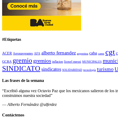
#Etiquetas
cgt
alberto fernandez
caba
c
ACER
Aeronavegantes
AFA
argentina
came
gremio
gremios
munici
GCBA
lionel messi
inflacion
MUNICIPALES
SINDICATO
turismo
U
sindicatos
SOLIDARIDAD
tecnología
Las frases de la semana
“Escribió alguna vez Octavio Paz que los mexicanos salieron de los ind
construimos nuestra sociedad”
—
Alberto Fernández @alferdez
Contáctenos