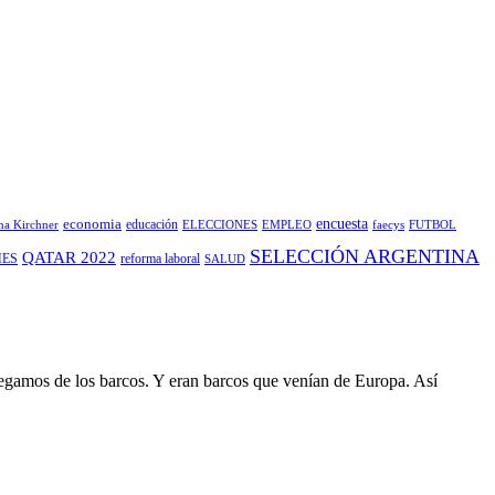
encuesta
economia
educación
ina Kirchner
ELECCIONES
EMPLEO
faecys
FUTBOL
SELECCIÓN ARGENTINA
QATAR 2022
ES
reforma laboral
SALUD
 llegamos de los barcos. Y eran barcos que venían de Europa. Así