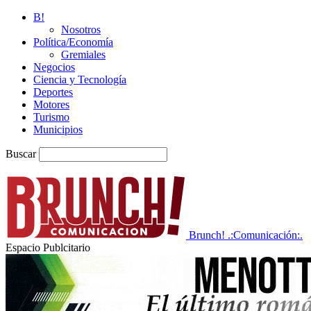
B!
Nosotros
Política/Economía
Gremiales
Negocios
Ciencia y Tecnología
Deportes
Motores
Turismo
Municipios
Buscar
Brunch! .:Comunicación:.
Espacio Publcitario