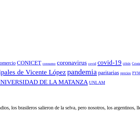
covid-19
coronavirus
CONICET
omercio
covid
crisis
consumo
Crist
pandemia
pales de Vicente López
paritarias
precios
PYM
NIVERSIDAD DE LA MATANZA
UNLAM
ios, los brasileros salieron de la selva, pero nosotros, los argentinos,