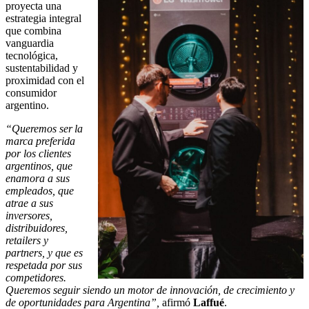
proyecta una
estrategia integral
que combina
vanguardia
tecnológica,
sustentabilidad y
proximidad con el
consumidor
argentino.
“Queremos ser
la
marca preferida
por los clientes
argentinos, que
enamora a sus
empleados, que
atrae a sus
inversores,
distribuidores,
retailers y
partners, y que es
respetada por sus
competidores.
Queremos seguir siendo un motor de innovaci
ón, de crecimiento y
de oportunidades para Argentina
”,
afirmó
Laffu
é
.