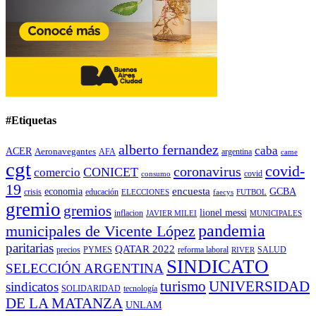
#Etiquetas
alberto fernandez
caba
ACER
Aeronavegantes
AFA
argentina
came
cgt
covid-
coronavirus
CONICET
comercio
covid
consumo
19
encuesta
economia
GCBA
crisis
educación
ELECCIONES
faecys
FUTBOL
gremio
gremios
lionel messi
inflacion
JAVIER MILEI
MUNICIPALES
pandemia
municipales de Vicente López
paritarias
QATAR 2022
precios
PYMES
reforma laboral
SALUD
RIVER
SINDICATO
SELECCIÓN ARGENTINA
turismo
UNIVERSIDAD
sindicatos
SOLIDARIDAD
tecnología
DE LA MATANZA
UNLAM