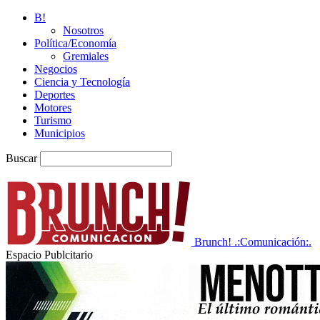
B!
Nosotros
Política/Economía
Gremiales
Negocios
Ciencia y Tecnología
Deportes
Motores
Turismo
Municipios
Buscar
Brunch! .:Comunicación:.
Espacio Publcitario