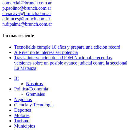
comercial@brunch.com.ar
p.paolino@brunch.com.ar
c.viacava@brunch.com.ar
c.frances@brunch.com.ar
n.dipalma@brunch.com.ar
Lo más reciente
Tecnofields cumple 10 años y prepara una edición récord
A River no le interesa ser potencia
Tras la intervención de la UOM Nacional, crecen las
versiones sobre un posible avance judicial contra la seccional
La Matanza
B!
Nosotros
Política/Economía
Gremiales
Negocios
Ciencia y Tecnología
Deportes
Motores
Turismo
Municipios