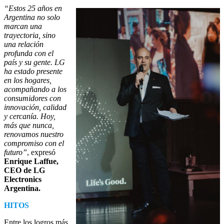
“Estos 25 años en
Argentina no solo
marcan una
trayectoria, sino
una relación
profunda con el
país y su gente. LG
ha estado presente
en los hogares,
acompañando a los
consumidores con
innovación, calidad
y cercanía. Hoy,
más que nunca,
renovamos nuestro
compromiso con el
futuro”
, expresó
Enrique Laffue,
CEO de LG
Electronics
Argentina.
HITOS
Entre los logros más