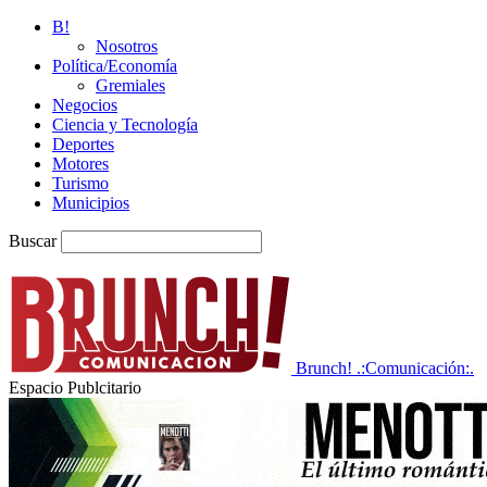
B!
Nosotros
Política/Economía
Gremiales
Negocios
Ciencia y Tecnología
Deportes
Motores
Turismo
Municipios
Buscar
Brunch! .:Comunicación:.
Espacio Publcitario