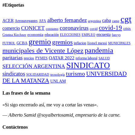
#Etiquetas
cgt
alberto fernandez
caba
ACER
Aeronavegantes
AFA
argentina
came
covid-19
coronavirus
CONICET
comercio
covid
crisis
consumo
encuesta
economia
educación
Cristina Kirchner
ELECCIONES
EMPLEO
faecys
gremio
gremios
GCBA
lionel messi
inflacion
FUTBOL
MUNICIPALES
pandemia
municipales de Vicente López
paritarias
QATAR 2022
precios
PYMES
reforma laboral
SALUD
SINDICATO
SELECCIÓN ARGENTINA
turismo
UNIVERSIDAD
sindicatos
SOLIDARIDAD
tecnología
DE LA MATANZA
UNLAM
Las frases de la semana
«Si sigo encerrado así, me voy a cortar las venas».
—
Alberto Samid @soyalbertosamid, empresario de la carne.
Contáctenos