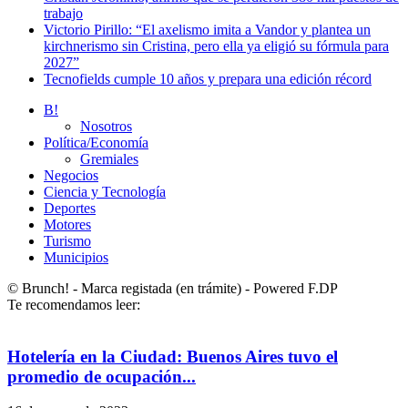
trabajo
Victorio Pirillo: “El axelismo imita a Vandor y plantea un
kirchnerismo sin Cristina, pero ella ya eligió su fórmula para
2027”
Tecnofields cumple 10 años y prepara una edición récord
B!
Nosotros
Política/Economía
Gremiales
Negocios
Ciencia y Tecnología
Deportes
Motores
Turismo
Municipios
© Brunch! - Marca registada (en trámite) - Powered F.DP
Te recomendamos leer:
Hotelería en la Ciudad: Buenos Aires tuvo el
promedio de ocupación...