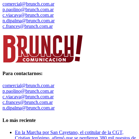
comercial@brunch.com.ar
p.paolino@brunch.com.ar
c.viacava@brunch.com.ar
n.dipalma@brunch.com.ar
c.frances@brunch.com.ar
Para contactarnos:
comercial@brunch.com.ar
p.paolino@brunch.com.ar
c.viacava@brunch.com.ar
c.frances@brunch.com.ar
n.dipalma@brunch.com.ar
Lo más reciente
En la Marcha por San Cayetano, el cotitular de la CGT,
Cristian Jerónimo, afirmó que se perdieron 380 mil puestos de