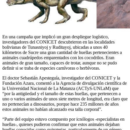
En una campaña que implicó un gran despliegue logístico,
investigadores del CONICET descubrieron en las localidades
bolivianas de Tunasniyoj y Ruditayoj, ubicadas a unos 40
kilómetros de Sucre una gran cantidad de huellas pertenecientes a
animales cuadrúpedos emparentados con los cocodrilos. Eran
animales de gran tamaño, capaces de trotar, aunque no se pudo
definir si se traba de especies carnívoras o herbívoras.
El doctor Sebastián Apesteguía, investigador del CONICET y la
Fundación Azara, comentó a la Agencia de divulgación científica de
la Universidad Nacional de La Matanza (ACTyS-UNLaM) que
“por la antigüedad y el tamaño de estas huellas, que pertenecen a
uno o varios animales de unos siete metros de longitud, era claro que
no pertenecían a dinosaurios, porque hace 235 millones de años
estos animales no habían alcanzado esa talla corporal”.
“Parte del equipo estuvo compuesto por icnólogos -especialistas en
huellas-, quienes pudieron confirmar que estos animales dejaban
huellas conocidas como quiroterias, particularmente de un género