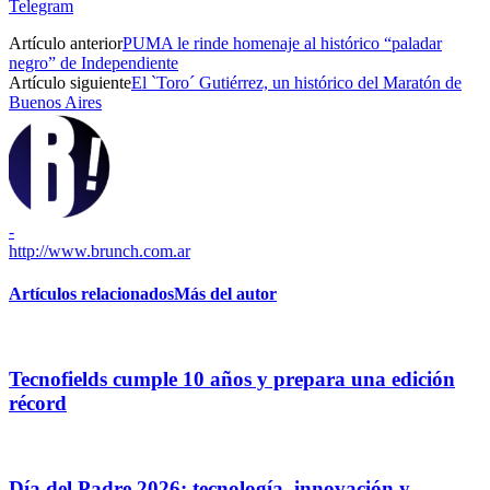
Telegram
Artículo anterior
PUMA le rinde homenaje al histórico “paladar
negro” de Independiente
Artículo siguiente
El `Toro´ Gutiérrez, un histórico del Maratón de
Buenos Aires
-
http://www.brunch.com.ar
Artículos relacionados
Más del autor
Tecnofields cumple 10 años y prepara una edición
récord
Día del Padre 2026: tecnología, innovación y