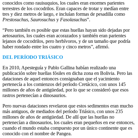
conocidos como rauisuquios, los cuales eran enormes parientes
terrestres de los cocodrilos. Eran capaces de trotar y medían entre
tres y diez metros de largo, e incluían formas de pesadilla como
Prestosuchus
,
Saurosuchus
y
Fasolasuchus
”.
“Pero también es posible que estas huellas hayan sido dejadas por
aetosaurios, los cuales eran acorazados y también eran parientes
lejanos de cocodrilos, pero herbívoros, y de un tamaño que podría
haber rondado entre los cuatro y cinco metros”, afirmó.
DEL PERÍODO TRIÁSICO
En 2010, Apesteguía y Pablo Gallina habían realizado una
publicación sobre huellas fósiles en dicha zona en Bolivia. Pero las
dataciones de aquel entonces consignaban que el yacimiento
pertenecía a los comienzos del período Cretácico, con unos 145
millones de años de antigüedad, por lo que se consideró que esos
rastros pertenecían a dinosaurios.
Pero nuevas dataciones revelaron que estos sedimentos eran mucho
más antiguos, de mediados del período Triásico, con unos 235
millones de años de antigüedad. De allí que las huellas no
pertenecían a dinosaurios, los cuales eran pequeños en ese entonces,
cuando el mundo estaba compuesto por un único continente que es
conocido con el nombre de Pangea.