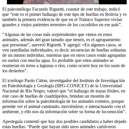
El paleontólogo Facundo Riguetti, coautor de este trabajo, indicó
que “este es el primer hallazgo de este tipo de huellas en Bolivia y es
también la primera evidencia de que en el Triásico Superior vivían
grandes y viejos parientes terrestres de los cocodrilos en ese país”.
“Algunas de las cosas más sorprendentes que vimos en estos
animales, además del gran tamaño que tienen, es el agrupamiento
que presentan”, aseveró Riguetti. Y agregó: «En algunos casos, se
ven rastrilladas individuales, es decir, secuencias de huellas solitarias
de un mismo individuo, mientras que en otros casos están agrupadas
en suelos con mucha agua. Es probable que estos animales se
reunieran en torno a lagunas o ríos, como ocurre hoy en los oasis de
los desiertos”.
El icnólogo Paolo Citton, investigador del Instituto de Investigación
en Paleobiología y Geología (IIPG-CONICET) de la Universidad
Nacional de Río Negro, valoró que “el hallazgo de trazas fósiles, en
este caso de huellas de cuadrúpedos, brindan un montón de
información sobre la paleobiología de los animales extintos, porque
permite ver el animal caminado, moviéndose, e interactuando con el
ambiente, y ello nos da información sobre su forma de locomoción”.
Apesteguía comentó que hay dos posibles candidatos a haber dejado
estas huellas: “Puede que hayan sido unos animales carnívoros