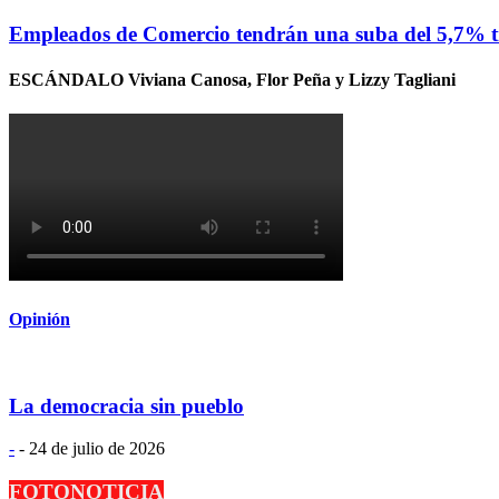
Empleados de Comercio tendrán una suba del 5,7% tr
ESCÁNDALO Viviana Canosa, Flor Peña y Lizzy Tagliani
Opinión
La democracia sin pueblo
-
-
24 de julio de 2026
FOTONOTICIA