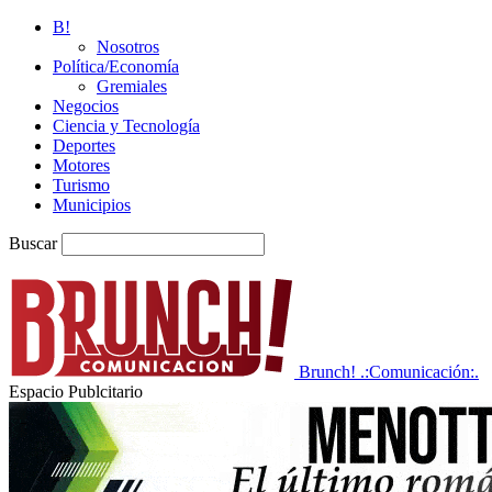
B!
Nosotros
Política/Economía
Gremiales
Negocios
Ciencia y Tecnología
Deportes
Motores
Turismo
Municipios
Buscar
Brunch! .:Comunicación:.
Espacio Publcitario