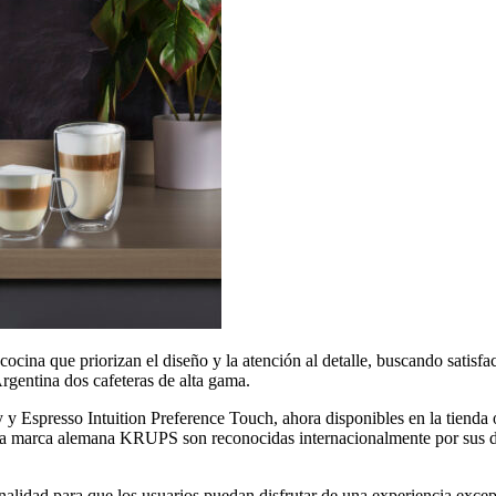
ina que priorizan el diseño y la atención al detalle, buscando satisfac
rgentina dos cafeteras de alta gama.
 y Espresso Intuition Preference Touch, ahora disponibles en la tienda
a marca alemana KRUPS son reconocidas internacionalmente por sus dise
nalidad para que los usuarios puedan disfrutar de una experiencia excep